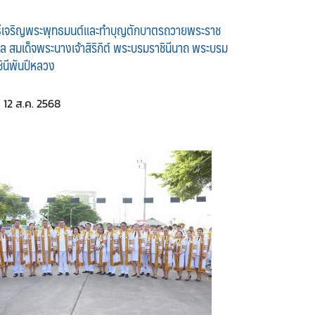
ธีเจริญพระพุทธมนต์และทำบุญตักบาตรถวายพระราช
ศล สมเด็จพระนางเจ้าสิริกิต์ พระบรมราชินีนาถ พระบรม
ชินีพันปีหลวง
12 ส.ค. 2568