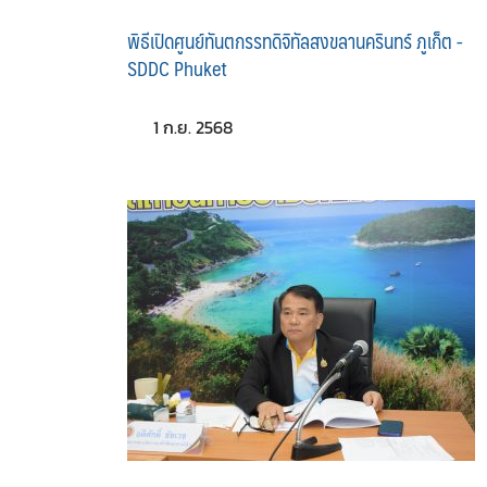
พิธีเปิดศูนย์ทันตกรรทดิจิทัลสงขลานครินทร์ ภูเก็ต -
SDDC Phuket
1 ก.ย. 2568