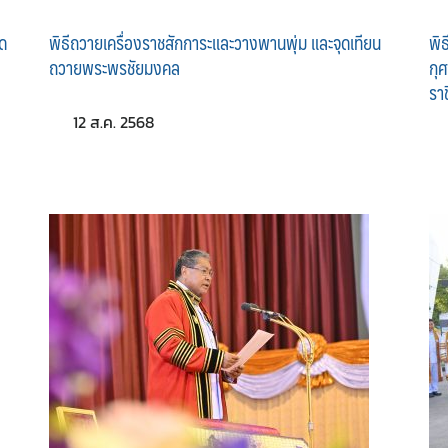
ด
พิธีถวายเครื่องราชสักการะและวางพานพุ่ม และจุดเทียน
พิ
ถวายพระพรชัยมงคล
กุ
รา
12 ส.ค. 2568