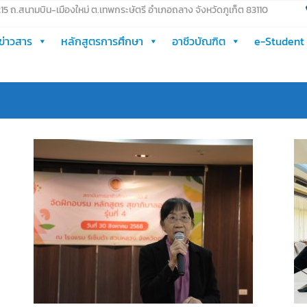
 215 ถ.สนามบิน-เมืองใหม่ ต.เทพกระษัตรี อำเภอถลาง จังหวัดภูเก็ต 83110
ข่าวสาร
หลักสูตรการศึกษา
อาชีวบัณฑิต
e-Student