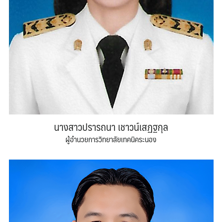
นางสาวปรารถนา เชาวน์เสฏฐกุล
ผู้อำนวยการวิทยาลัยเทคนิคระนอง