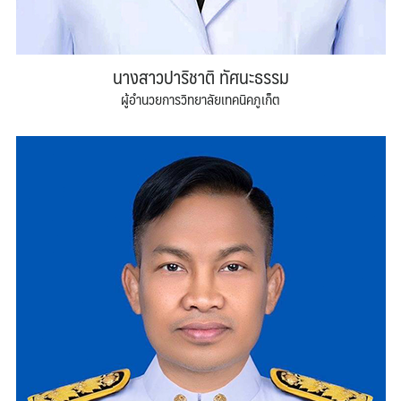
นางสาวปาริชาติ ทัศนะธรรม
ผู้อำนวยการวิทยาลัยเทคนิคภูเก็ต