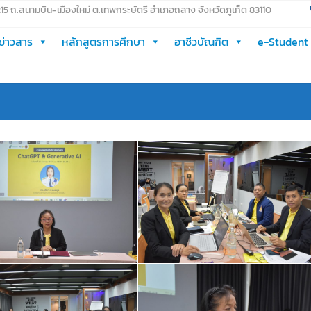
 215 ถ.สนามบิน-เมืองใหม่ ต.เทพกระษัตรี อำเภอถลาง จังหวัดภูเก็ต 83110
ข่าวสาร
หลักสูตรการศึกษา
อาชีวบัณฑิต
e-Student