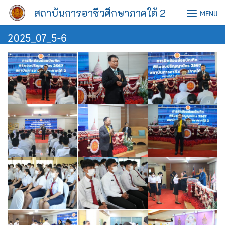
Skip
สถาบันการอาชีวศึกษาภาคใต้ 2
MENU
to
content
2025_07_5-6