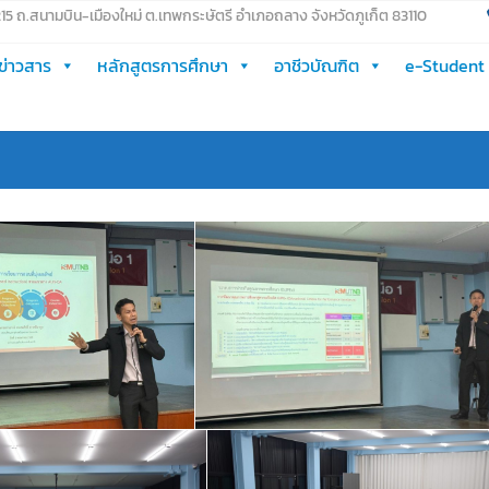
 215 ถ.สนามบิน-เมืองใหม่ ต.เทพกระษัตรี อำเภอถลาง จังหวัดภูเก็ต 83110
ข่าวสาร
หลักสูตรการศึกษา
อาชีวบัณฑิต
e-Student