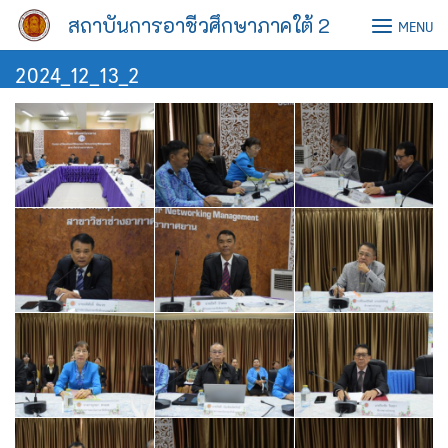
Skip
สถาบันการอาชีวศึกษาภาคใต้ 2
MENU
to
content
2024_12_13_2