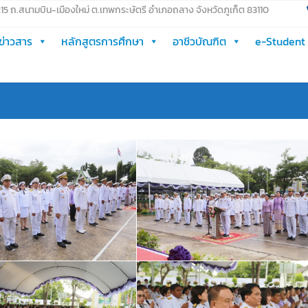
 215 ถ.สนามบิน-เมืองใหม่ ต.เทพกระษัตรี อำเภอถลาง จังหวัดภูเก็ต 83110
ข่าวสาร
หลักสูตรการศึกษา
อาชีวบัณฑิต
e-Student