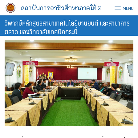
Skip
สถาบันการอาชีวศึกษาภาคใต้ 2
MENU
to
content
วิพากษ์หลักสูตรสาขาเทคโนโลยียานยนต์ และสาขาการ
ตลาด ของวิทยาลัยเทคนิคกระบี่