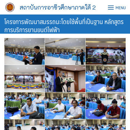
Skip
สถาบันการอาชีวศึกษาภาคใต้ 2
MENU
to
content
โครงการพัฒนาสมรรถนะโดยใช้พื้นที่เป็นฐาน หลักสูตร
การบริการยานยนต์ไฟฟ้า