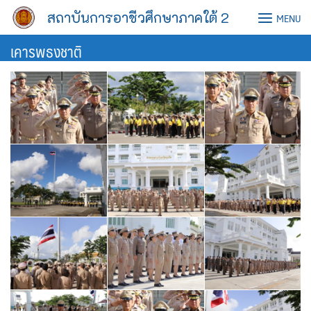
Skip
สถาบันการอาชีวศึกษาภาคใต้ 2
MENU
to
content
เคารพธงชาติ