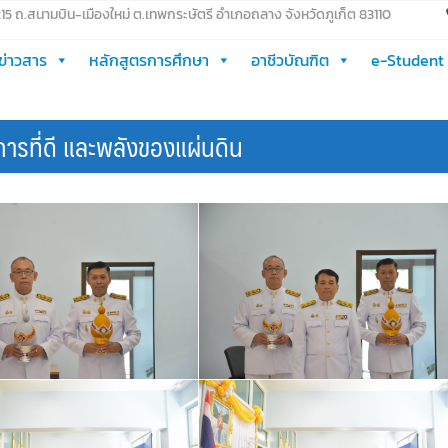
 215 ถ.สนามบิน-เมืองใหม่ ต.เทพกระษัตรี อำเภอถลาง จังหวัดภูเก็ต 83110
ข่าวสาร
หลักสูตรการศึกษา
อาชีวบัณฑิต
e-Student
การที่ดี และพลังของแผ่นดิน