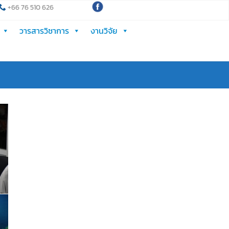
+66 76 510 626
วารสารวิชาการ
งานวิจัย