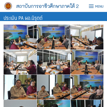
Skip
สถาบันการอาชีวศึกษาภาคใต้ 2
MENU
to
content
ประเมิน PA ผอ.นิรุตต์