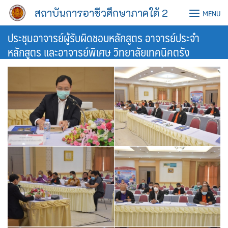
Skip
สถาบันการอาชีวศึกษาภาคใต้ 2
MENU
to
content
ประชุมอาจารย์ผู้รับผิดชอบหลักสูตร อาจารย์ประจำ
หลักสูตร และอาจารย์พิเศษ วิทยาลัยเทคนิคตรัง