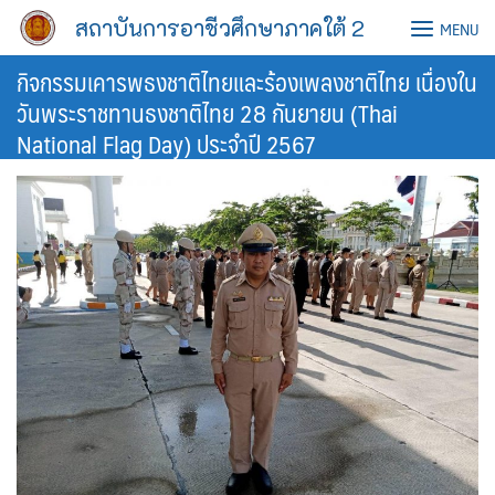
Skip
สถาบันการอาชีวศึกษาภาคใต้ 2
MENU
to
content
กิจกรรมเคารพธงชาติไทยและร้องเพลงชาติไทย เนื่องใน
วันพระราชทานธงชาติไทย 28 กันยายน (Thai
National Flag Day) ประจำปี 2567