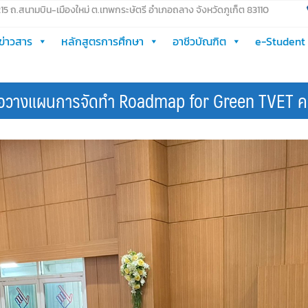
 215 ถ.สนามบิน-เมืองใหม่ ต.เทพกระษัตรี อำเภอถลาง จังหวัดภูเก็ต 83110
ข่าวสาร
หลักสูตรการศึกษา
อาชีวบัณฑิต
e-Student
ื่อวางแผนการจัดทำ Roadmap for Green TVET ครั้