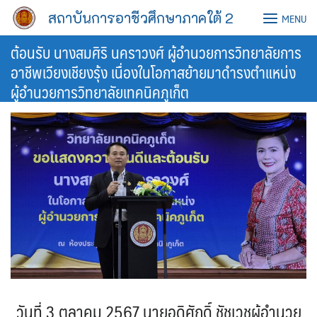
Skip
สถาบันการอาชีวศึกษาภาคใต้ 2
MENU
to
content
ต้อนรับ นางสมศิริ นคราวงศ์ ผู้อำนวยการวิทยาลัยการ
อาชีพเวียงเชียงรุ้ง เนื่องในโอกาสย้ายมาดำรงตำแหน่ง
ผู้อำนวยการวิทยาลัยเทคนิคภูเก็ต
วันที่ 3 ตุลาคม 2567 นายอดิศักดิ์ ชัชเวชผู้อำนวย