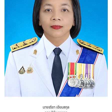
นางจริยา เอียบสกุล