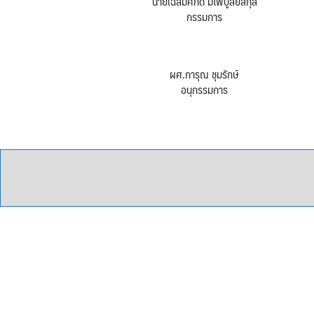
นายเฉลิมศักดิ์ มีไพบูลย์สกุล
กรรมการ
ผศ.การุณ ชุมรักษ์
อนุกรรมการ