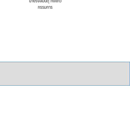
นายรังสิมันตุ์ กิ่งแก้ว
กรรมการ