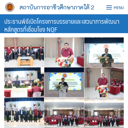
Skip
สถาบันการอาชีวศึกษาภาคใต้ 2
MENU
to
content
ประธานพิธีเปิดโครงการบรรยายและเสวนาการพัฒนา
หลักสูตรที่เชื่อมโยง NQF