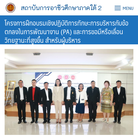
Skip
สถาบันการอาชีวศึกษาภาคใต้ 2
MENU
to
content
โครงการฝึกอบรมเชิงปฏิบัติการทักษะการบริหารกับข้อ
ตกลงในการพัฒนางาน (PA) และการขอมีหรือเลื่อน
วิทยฐานะที่สูงขึ้น สำหรับผู้บริหาร