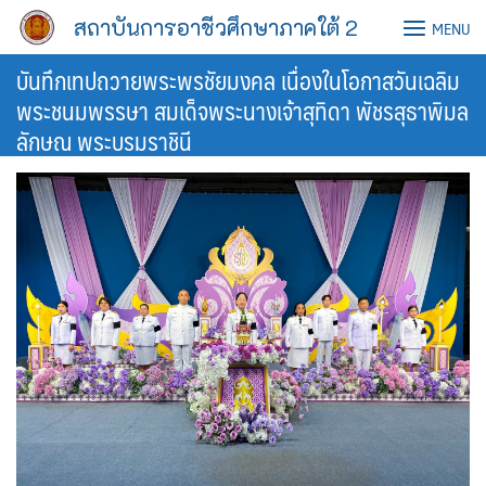
Skip
สถาบันการอาชีวศึกษาภาคใต้ 2
MENU
to
content
บันทึกเทปถวายพระพรชัยมงคล เนื่องในโอกาสวันเฉลิม
พระชนมพรรษา สมเด็จพระนางเจ้าสุทิดา พัชรสุธาพิมล
ลักษณ พระบรมราชินี