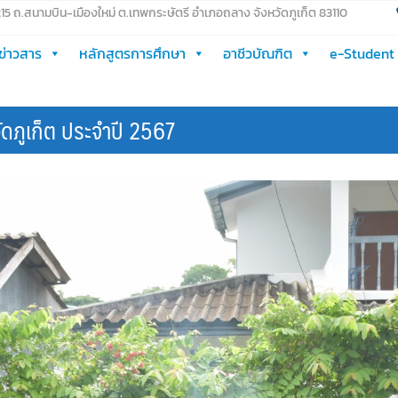
 215 ถ.สนามบิน-เมืองใหม่ ต.เทพกระษัตรี อำเภอถลาง จังหวัดภูเก็ต 83110
ข่าวสาร
หลักสูตรการศึกษา
อาชีวบัณฑิต
e-Student
ัดภูเก็ต ประจำปี 2567