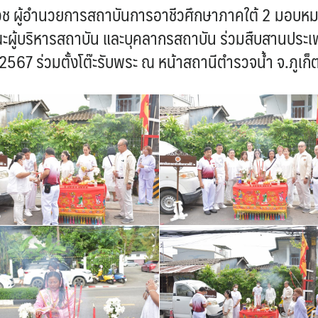
ัชเวช ผู้อำนวยการสถาบันการอาชีวศึกษาภาคใต้ 2 มอบหม
ู้บริหารสถาบัน และบุคลากรสถาบัน ร่วมสืบสานประเพณี 
2567 ร่วมตั้งโต๊ะรับพระ ณ หน้าสถานีตำรวจน้ำ จ.ภูเก็